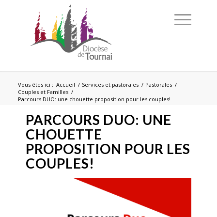
Vous êtes ici :
Accueil
/
Services et pastorales
/
Pastorales
/
Couples et Familles
/
Parcours DUO: une chouette proposition pour les couples!
PARCOURS DUO: UNE
CHOUETTE
PROPOSITION POUR LES
COUPLES!