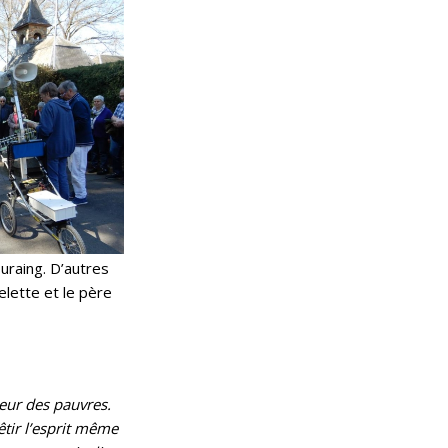
uraing. D’autres
lette et le père
teur des pauvres.
êtir l’esprit même