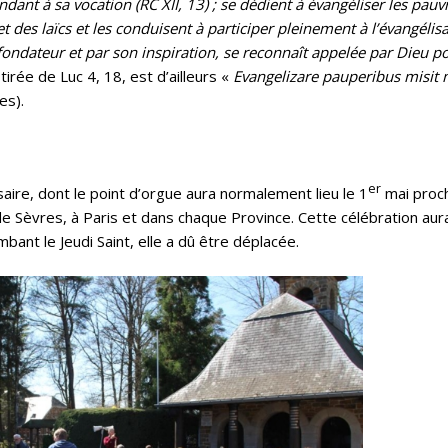
ndant à sa vocation (RC XII, 13) ; se dédient à évangéliser les pauvr
t des laïcs et les conduisent à participer pleinement à l’évangélis
fondateur et par son inspiration, se reconnaît appelée par Dieu 
tirée de Luc 4, 18, est d’ailleurs «
Evangelizare pauperibus misit
es).
er
aire, dont le point d’orgue aura normalement lieu le 1
mai proch
 Sèvres, à Paris et dans chaque Province. Cette célébration aurait
tombant le Jeudi Saint, elle a dû être déplacée.