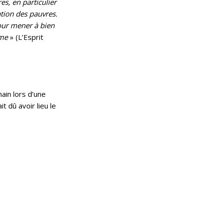
es, en particulier
ation des pauvres.
pour mener à bien
 me
» (L’Esprit
ain lors d’une
 dû avoir lieu le