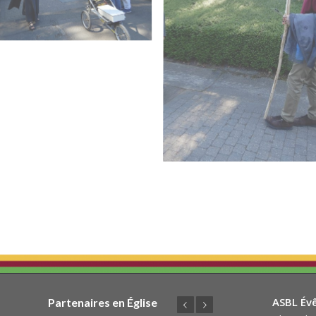
ASBL Év
Partenaires en Église
Précédent
Suivant