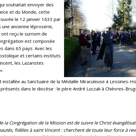
qui souhaitait envoyer des
rance et du Monde, cette
prouvée le 12 janvier 1633 par
s une ancienne léproserie,
s ont reçu le surnom de
a Congrégation est composée
 dans 65 pays. Avec les
ostolique et certains instituts
incent, les Lazaristes
».
installée au Sanctuaire de la Médaille Miraculeuse à Lessines-Ho
présents dans le diocèse : le père André Luczak à Chièvres-Bruge
de la Congrégation de la Mission est de suivre le Christ évangélisa
tés, fidèles à saint Vincent : cherchent de toute leur force à rev