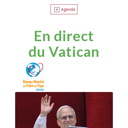
Agenda
E
n direct
du
V
atican