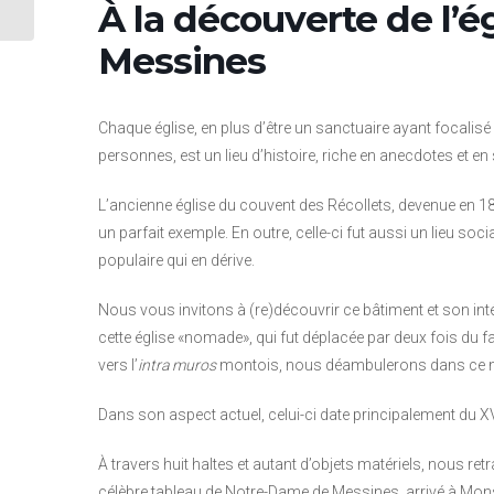
À la découverte de l’
Messines
Chaque église, en plus d’être un sanctuaire ayant focalisé 
personnes, est un lieu d’histoire, riche en anecdotes et e
L’ancienne église du couvent des Récollets, devenue en 18
un parfait exemple. En outre, celle-ci fut aussi un lieu socia
populaire qui en dérive.
Nous vous invitons à (re)découvrir ce bâtiment et son inté
cette église «nomade», qui fut déplacée par deux fois du 
vers l’
intra muros
montois, nous déambulerons dans ce mon
Dans son aspect actuel, celui-ci date principalement du XV
À travers huit haltes et autant d’objets matériels, nous ret
célèbre tableau de Notre-Dame de Messines, arrivé à Mon