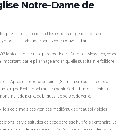
église Notre-Dame de
les prières, les émotions et les espoirs de générations de
n symboles, et rehaussé par diverses œuvres d’art.
03 le siège de l’actuelle paroisse Notre-Dame de Messines, en est
l important, par le pèlerinage ancien qu’elle suscita et le folklore
rieur. Après un exposé succinct (30 minutes) sur l’histoire de
faubourg de Bertaimont (sur les contreforts du mont Héribus),
ument de pierre, de briques, de bois et de verre.
IIIe siècle, mais des vestiges médiévaux sont aussi visibles.
racerons les vicissitudes de cette paroisse huit fois centenaire. Le
s au moment de la peste en 1615-1616, sera bien sûr décrypté,