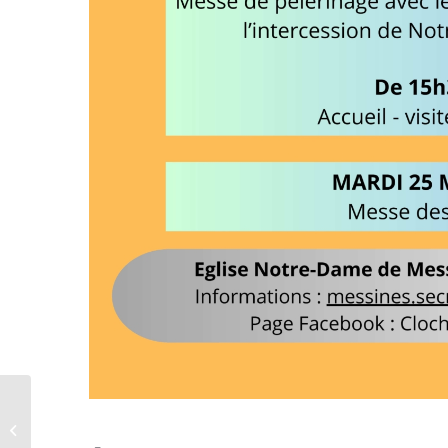
Beaumont : eucharistie
Souffle de vie