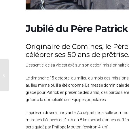
Jubilé du Père Patric
Originaire de Comines, le Père
célébrer ses 50 ans de prêtrise
L’essentiel de sa vie est axé sur son action missionnaire
Loverval : conférence
de Mgr Harpigny
Le dimanche 15 octobre, au milieu du mois des missions, P
au lieu même où il a été ordonné. La messe dominicale de
grâce pour Patrick en présence des amis, des paroissiens e
grâce à la complicité des Equipes populaires.
L’après-midi sera innovante. Au départ de la salle commu
marches fléchées de 4 km ou 8 km seront donnés de 14h à 
sera guidé par Philippe Mouton (environ 4 km).