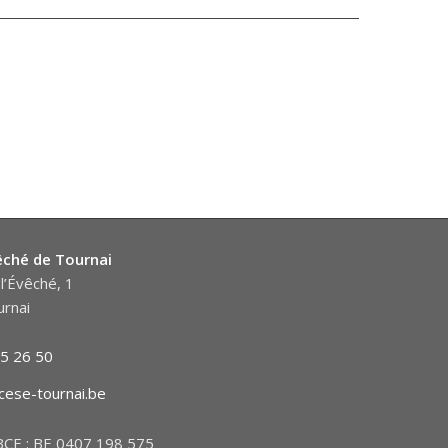
êché de Tournai
l’Évêché, 1
rnai
5 26 50
cese-tournai.be
CE : BE 0407 198 575