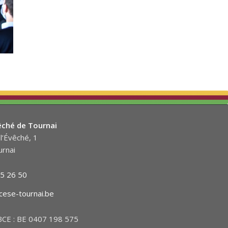
êché de Tournai
l’Évêché, 1
rnai
5 26 50
cese-tournai.be
CE : BE 0407 198 575