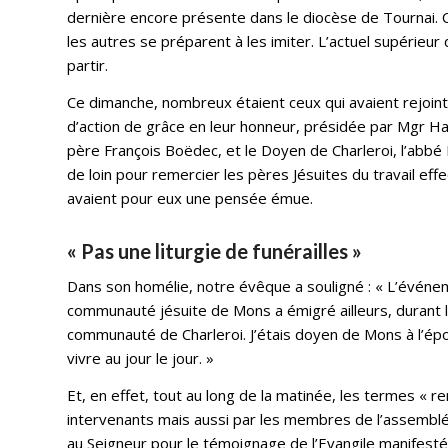
dernière encore présente dans le diocèse de Tournai. Ce
les autres se préparent à les imiter. L’actuel supérieu
partir.
Ce dimanche, nombreux étaient ceux qui avaient rejoin
d’action de grâce en leur honneur, présidée par Mgr Har
père François Boëdec, et le Doyen de Charleroi, l’abbé 
de loin pour remercier les pères Jésuites du travail ef
avaient pour eux une pensée émue.
« Pas une liturgie de funérailles »
Dans son homélie, notre évêque a souligné : « L’événeme
communauté jésuite de Mons a émigré ailleurs, durant l
communauté de Charleroi. J’étais doyen de Mons à l’ép
vivre au jour le jour. »
Et, en effet, tout au long de la matinée, les termes « 
intervenants mais aussi par les membres de l’assemblé
au Seigneur pour le témoignage de l’Evangile manifesté