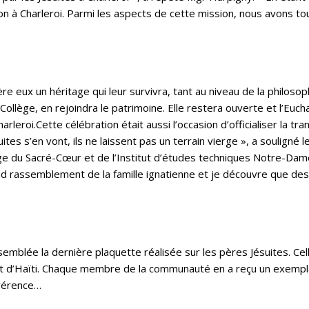
sion à Charleroi. Parmi les aspects de cette mission, nous avons to
ère eux un héritage qui leur survivra, tant au niveau de la philosoph
ollège, en rejoindra le patrimoine. Elle restera ouverte et l’Eucha
rleroi.Cette célébration était aussi l’occasion d’officialiser la tr
ites s’en vont, ils ne laissent pas un terrain vierge », a souligné 
du Sacré-Cœur et de l’Institut d’études techniques Notre-Dame 
and rassemblement de la famille ignatienne et je découvre que de
ssemblée la dernière plaquette réalisée sur les pères Jésuites. Cel
t d’Haïti. Chaque membre de la communauté en a reçu un exempla
évérence…