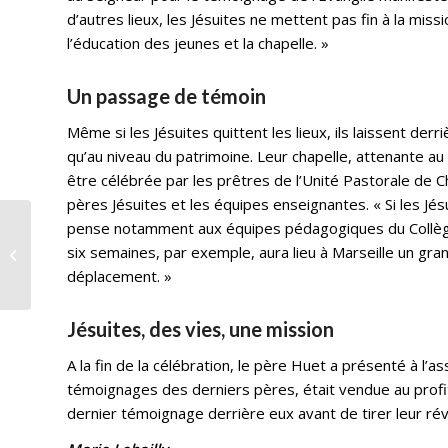
d’autres lieux, les Jésuites ne mettent pas fin à la mis
l’éducation des jeunes et la chapelle. »
Un passage de témoin
Même si les Jésuites quittent les lieux, ils laissent derri
qu’au niveau du patrimoine. Leur chapelle, attenante au C
être célébrée par les prêtres de l’Unité Pastorale de Cha
pères Jésuites et les équipes enseignantes. « Si les Jésu
pense notamment aux équipes pédagogiques du Collège 
Une belle
six semaines, par exemple, aura lieu à Marseille un gr
reconnaissance pour
la Grande Procession
déplacement. »
Jésuites, des vies, une mission
A la fin de la célébration, le père Huet a présenté à l’a
témoignages des derniers pères, était vendue au profi
dernier témoignage derrière eux avant de tirer leur r