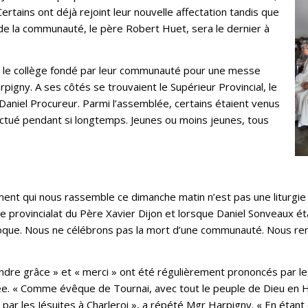
rtains ont déjà rejoint leur nouvelle affectation tandis que
r de la communauté, le père Robert Huet, sera le dernier à
t le collège fondé par leur communauté pour une messe
pigny. A ses côtés se trouvaient le Supérieur Provincial, le
Daniel Procureur. Parmi l’assemblée, certains étaient venus
fectué pendant si longtemps. Jeunes ou moins jeunes, tous
nt qui nous rassemble ce dimanche matin n’est pas une liturgie de 
e provincialat du Père Xavier Dijon et lorsque Daniel Sonveaux é
oque. Nous ne célébrons pas la mort d’une communauté. Nous ren
rendre grâce » et « merci » ont été régulièrement prononcés par le
e. « Comme évêque de Tournai, avec tout le peuple de Dieu en H
 par les Jésuites à Charleroi », a répété Mgr Harpigny. « En étan