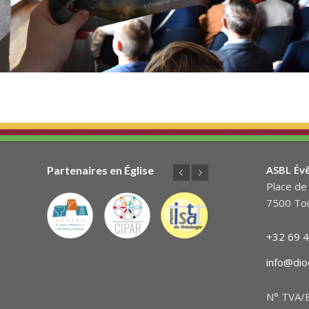
ASBL Év
Partenaires en Église
Précédent
Suivant
Place de 
7500 Tou
+32 69 4
info@dio
N° TVA/B