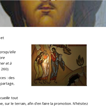
 et
lorsqu’elle
pre
er et à
 260)
ces : des
 partage,
ueillir tout
 sur le terrain, afin d’en faire la promotion. N’hésitez