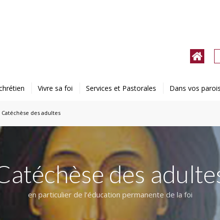
chrétien
Vivre sa foi
Services et Pastorales
Dans vos paroi
Catéchèse des adultes
Catéchèse des adulte
en particulier de l’éducation permanente de la foi