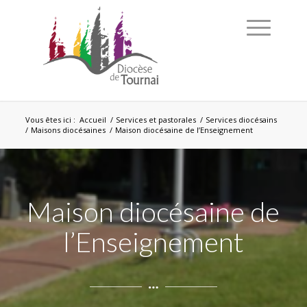
Vous êtes ici :
Accueil
/
Services et pastorales
/
Services diocésains
/
Maisons diocésaines
/
Maison diocésaine de l’Enseignement
Maison diocésaine de
l’Enseignement