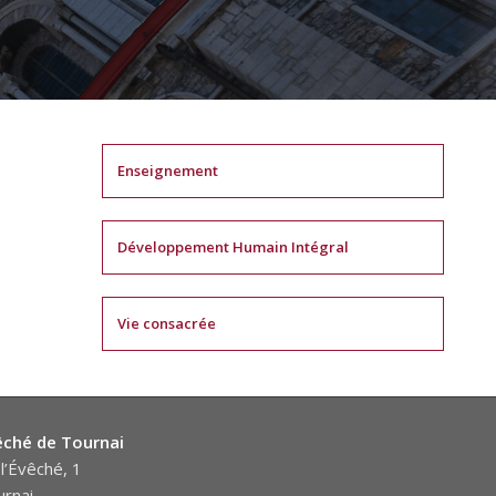
Enseignement
Développement Humain Intégral
Vie consacrée
êché de Tournai
l’Évêché, 1
rnai