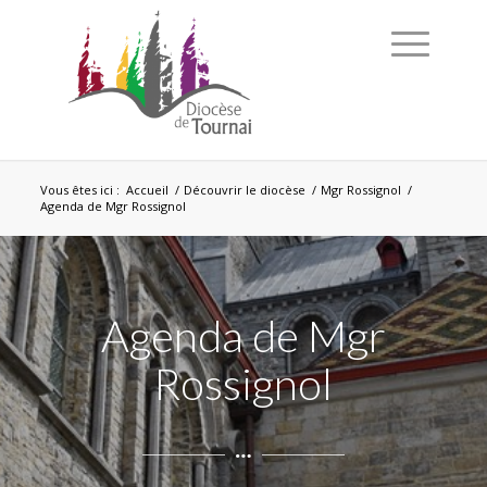
Vous êtes ici :
Accueil
/
Découvrir le diocèse
/
Mgr Rossignol
/
Agenda de Mgr Rossignol
Agenda de Mgr
Rossignol