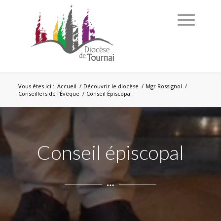
Vous êtes ici :
Accueil
/
Découvrir le diocèse
/
Mgr Rossignol
/
Conseillers de l’Évêque
/
Conseil Épiscopal
Conseil épiscopal