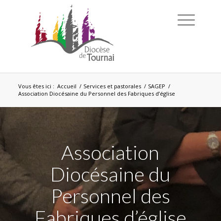
Vous êtes ici :
Accueil
/
Services et pastorales
/
SAGEP
/
Association Diocésaine du Personnel des Fabriques d’église
Association
Diocésaine du
Personnel des
Fabriques d’église