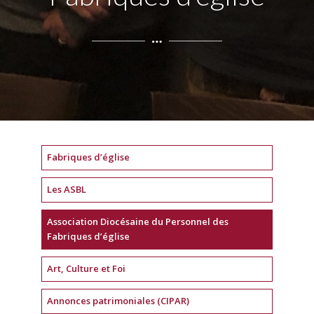
Fabriques d’église
Les ASBL
Association Diocésaine du Personnel des
Fabriques d’église
Art, Culture et Foi
Annonces patrimoniales (CIPAR)