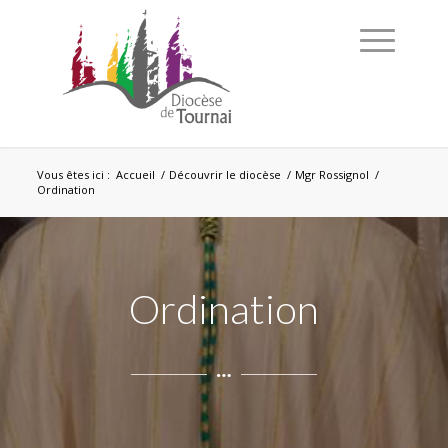
Vous êtes ici :
Accueil
/
Découvrir le diocèse
/
Mgr Rossignol
/
Ordination
Ordination