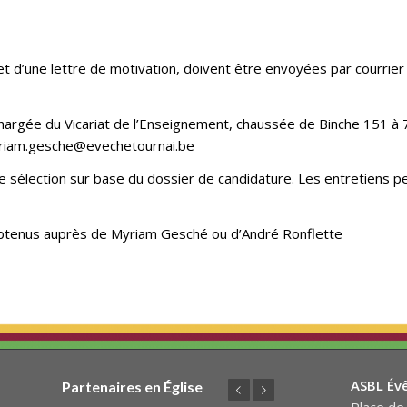
t d’une lettre de motivation, doivent être envoyées par courrier 
rgée du Vicariat de l’Enseignement, chaussée de Binche 151 à 
riam.gesche@evechetournai.be
e sélection sur base du dossier de candidature. Les entretiens p
tenus auprès de Myriam Gesché ou d’André Ronflette
ASBL Év
Partenaires en Église
Précédent
Suivant