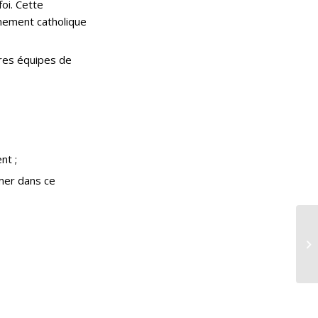
foi. Cette
ignement catholique
tres équipes de
nt ;
rmer dans ce