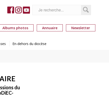
Albums photos
Annuaire
Newsletter
sses
En-dehors du diocèse
AIRE
issions du
oDiEC-