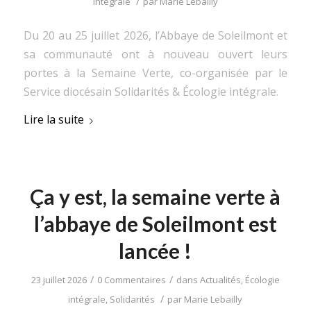
/
intégrale
par
Marie Lebailly
Du 20 au 25 juillet 2026, l’Abbaye de Soleilmont et
sa communauté ont à nouveau ouvert leurs
portes à la Semaine Verte, co-organisée par le
Service diocésain Solidarités & Écologie intégrale.
Lire la suite
Ça y est, la semaine verte à
l’abbaye de Soleilmont est
lancée !
/
/
23 juillet 2026
0 Commentaires
dans
Actualités
,
Écologie
/
intégrale
,
Solidarités
par
Marie Lebailly