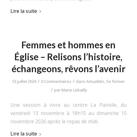
Lire la suite
Femmes et hommes en
Église – Relisons l’histoire,
échangeons, rêvons l’avenir
/
/
13 juillet 2026
0 Commentaires
dans
Actualités
,
Se former
/
par
Marie Lebailly
Une session à vivre au centre La Pairelle, du
vendredi 13 novembre à 18h15 au dimanche 15
novembre 2026 après le repas de midi.
Lire la suite