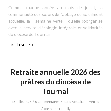
Comme chaque année au mois de juillet, la
communauté des sœurs de l’abbaye de Soleilmont
accueille, la « semaine verte » qu’elle coorganise
avec le service d’écologie intégrale et solidarités
du diocèse de Tournai.
Lire la suite
Retraite annuelle 2026 des
prêtres du diocèse de
Tournai
/
/
15 juillet 2026
0 Commentaires
dans
Actualités
,
Prêtres
/
par
Marie Lebailly