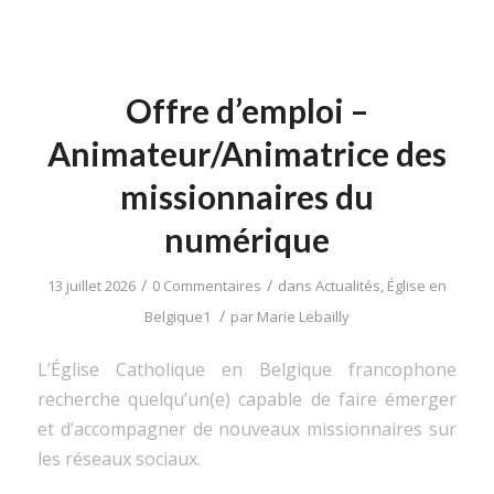
Offre d’emploi –
Animateur/Animatrice des
missionnaires du
numérique
/
/
13 juillet 2026
0 Commentaires
dans
Actualités
,
Église en
/
Belgique1
par
Marie Lebailly
L’Église Catholique en Belgique francophone
recherche quelqu’un(e) capable de faire émerger
et d’accompagner de nouveaux missionnaires sur
les réseaux sociaux.