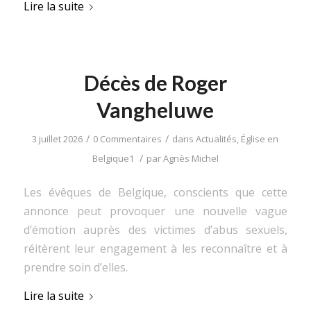
Lire la suite
Décès de Roger
Vangheluwe
/
/
3 juillet 2026
0 Commentaires
dans
Actualités
,
Église en
/
Belgique1
par
Agnès Michel
Les évêques de Belgique, conscients que cette
annonce peut provoquer une nouvelle vague
d’émotion auprès des victimes d’abus sexuels,
réitèrent leur engagement à les reconnaître et à
prendre soin d’elles.
Lire la suite