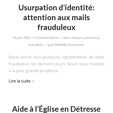
Usurpation d’identité:
attention aux mails
frauduleux
/
/
30 juin 2026
0 Commentaires
dans
Acteurs pastoraux
,
/
Actualités
par
Mathilde Duquesne
Nous avons reçu plusieurs signalements de mails
frauduleux ces derniers jours. Nous vous invitons
à la plus grande prudence.
Lire la suite
Aide à l’Église en Détresse