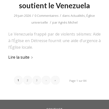
soutient le Venezuela
/
/
29 juin 2026
0 Commentaires
dans
Actualités
,
Église
/
universelle
par
Agnès Michel
Le Venezuela frappé par de violents séismes: Aide
à l’Église en Détresse fournit une aide d’urgence à
l’Église locale.
Lire la suite
1
2
3
›
»
Page 1 sur 84