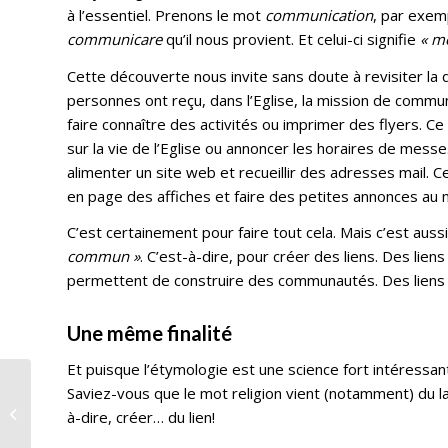
à l’essentiel. Prenons le mot
communication
, par exemp
communicare
qu’il nous provient. Et celui-ci signifie
« m
Cette découverte nous invite sans doute à revisiter l
personnes ont reçu, dans l’Eglise, la mission de commu
faire connaître des activités ou imprimer des flyers. C
sur la vie de l’Eglise ou annoncer les horaires de mess
alimenter un site web et recueillir des adresses mail.
en page des affiches et faire des petites annonces au 
C’est certainement pour faire tout cela. Mais c’est auss
commun »
. C’est-à-dire, pour créer des liens. Des lien
permettent de construire des communautés. Des liens 
Une même finalité
Et puisque l’étymologie est une science fort intéressan
Homélie de la Messe
Saviez-vous que le mot religion vient (notamment) du l
chrismale en l’église
à-dire, créer… du lien!
Saint-Quentin, à
Péruwelz, le...