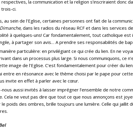
respectives, la communication et la religion s’inscriraient donc da
trois-ci.
u sein de l’Eglise, certaines personnes ont fait de la communica
Dimanche
, dans les radios du réseau RCF et dans les services 
ilité à quelques-uns! Car fondamentalement, tout catholique est i
ngile, à partager son avis… A prendre ses responsabilités de bap
re particulière: en privilégiant ce qui crée du lien. En ne voya
rivant dans un processus plus large. Si nous communiquons, ce n’
tte image de l’Eglise. C’est fondamentalement pour créer du lie
qui entre en résonance avec le thème choisi par le pape pour cett
 invite en effet à parler avec le cœur.
-nous aussi invités à laisser imprégner l’ensemble de notre comm
lle. Cela ne veut pas dire que tout ce que nous annonçons est joye
 le poids des ombres, brille toujours une lumière. Celle qui jailli
res.
Bel