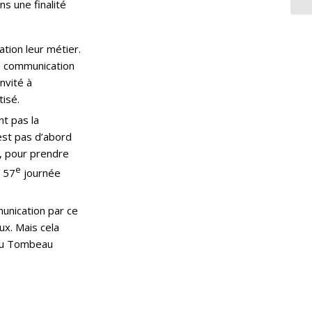
ns une finalité
tion leur métier.
de communication
nvité à
tisé.
nt pas la
est pas d’abord
n, pour prendre
e
e 57
journée
unication par ce
ux. Mais cela
t du Tombeau