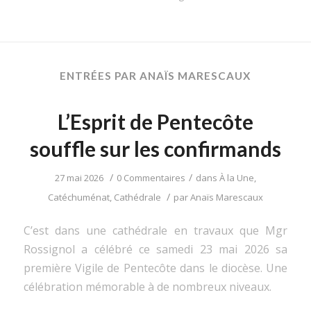
ENTRÉES PAR ANAÏS MARESCAUX
L’Esprit de Pentecôte
souffle sur les confirmands
/
/
27 mai 2026
0 Commentaires
dans
À la Une
,
/
Catéchuménat
,
Cathédrale
par
Anaïs Marescaux
C’est dans une cathédrale en travaux que Mgr
Rossignol a célébré ce samedi 23 mai 2026 sa
première Vigile de Pentecôte dans le diocèse. Une
célébration mémorable à de nombreux niveaux.