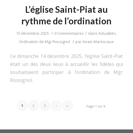
L’église Saint-Piat au
rythme de l’ordination
/
/
15 décembre 2025
0 Commentaires
dans
Actualités
,
/
Ordination de Mgr Rossignol
par
Anaïs Marescaux
Ce dimanche 14 décembre 2025, l’église Saint-Piat
était un des deux lieux à accueillir les fidèles qui
souhaitaient participer à l’ordination de Mgr
Rossignol.
1
2
3
›
»
Page 1 sur 8