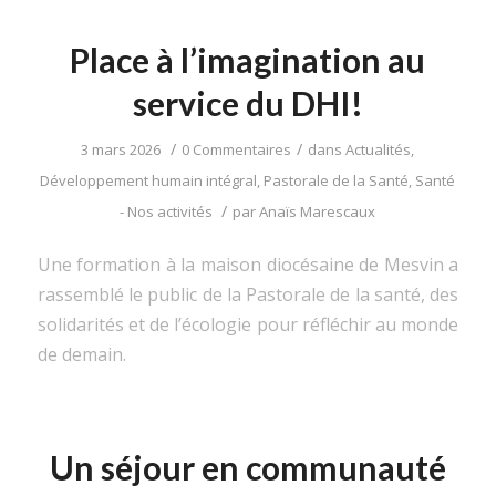
Place à l’imagination au
service du DHI!
/
/
3 mars 2026
0 Commentaires
dans
Actualités
,
Développement humain intégral
,
Pastorale de la Santé
,
Santé
/
- Nos activités
par
Anaïs Marescaux
Une formation à la maison diocésaine de Mesvin a
rassemblé le public de la Pastorale de la santé, des
solidarités et de l’écologie pour réfléchir au monde
de demain.
Un séjour en communauté