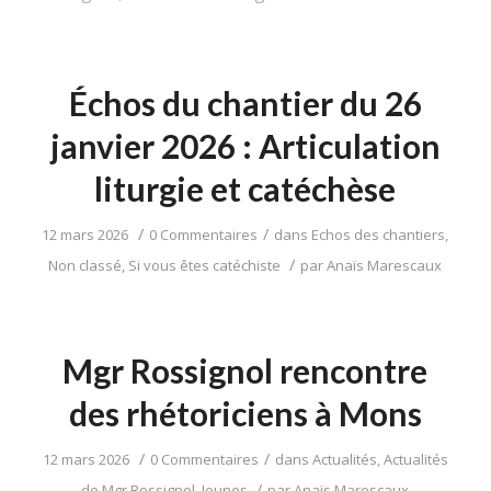
Échos du chantier du 26
janvier 2026 : Articulation
liturgie et catéchèse
/
/
12 mars 2026
0 Commentaires
dans
Echos des chantiers
,
/
Non classé
,
Si vous êtes catéchiste
par
Anaïs Marescaux
Mgr Rossignol rencontre
des rhétoriciens à Mons
/
/
12 mars 2026
0 Commentaires
dans
Actualités
,
Actualités
/
de Mgr Rossignol
,
Jeunes
par
Anaïs Marescaux