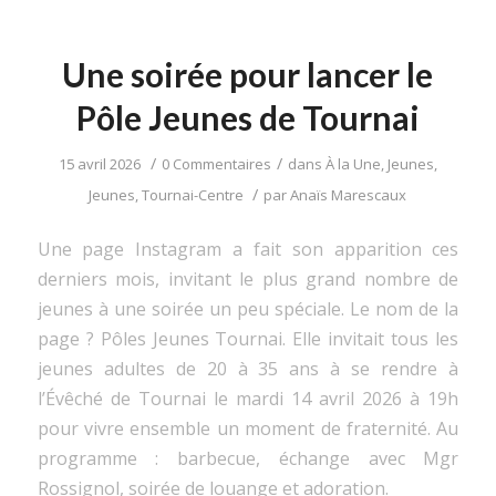
Une soirée pour lancer le
Pôle Jeunes de Tournai
/
/
15 avril 2026
0 Commentaires
dans
À la Une
,
Jeunes
,
/
Jeunes
,
Tournai-Centre
par
Anaïs Marescaux
Une page Instagram a fait son apparition ces
derniers mois, invitant le plus grand nombre de
jeunes à une soirée un peu spéciale. Le nom de la
page ? Pôles Jeunes Tournai. Elle invitait tous les
jeunes adultes de 20 à 35 ans à se rendre à
l’Évêché de Tournai le mardi 14 avril 2026 à 19h
pour vivre ensemble un moment de fraternité. Au
programme : barbecue, échange avec Mgr
Rossignol, soirée de louange et adoration.