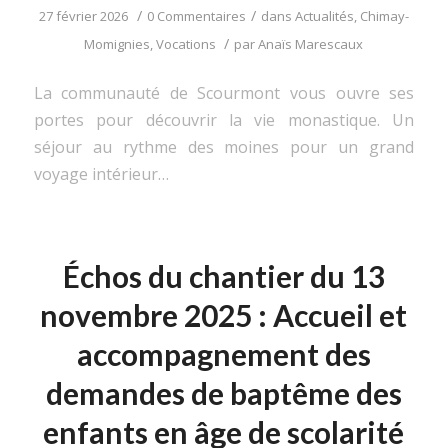
/
/
27 février 2026
0 Commentaires
dans
Actualités
,
Chimay-
/
Momignies
,
Vocations
par
Anaïs Marescaux
La communauté de Scourmont vous ouvre ses
portes pour découvrir la vie monastique. Un
séjour au rythme des moines pour un grand
voyage intérieur…
Échos du chantier du 13
novembre 2025 : Accueil et
accompagnement des
demandes de baptême des
enfants en âge de scolarité