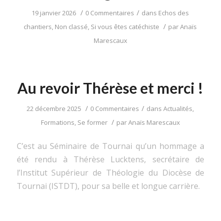
/
/
19 janvier 2026
0 Commentaires
dans
Echos des
/
chantiers
,
Non classé
,
Si vous êtes catéchiste
par
Anaïs
Marescaux
Au revoir Thérèse et merci !
/
/
22 décembre 2025
0 Commentaires
dans
Actualités
,
/
Formations
,
Se former
par
Anaïs Marescaux
C’est au Séminaire de Tournai qu’un hommage a
été rendu à Thérèse Lucktens, secrétaire de
l’Institut Supérieur de Théologie du Diocèse de
Tournai (ISTDT), pour sa belle et longue carrière.