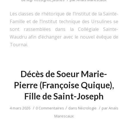
Les classes de rhétorique de l’Institut de la Sainte-
Famille et de l’Institut technique des Ursulines se
sont rassemblées dans la Collégiale Sainte-
Waudru afin d’échanger avec le nouvel évêque de
Tournai.
Décès de Soeur Marie-
Pierre (Françoise Quique),
Fille de Saint-Joseph
/
/
/
4 mars 2026
0 Commentaires
dans
Nécrologie
par
Anaïs
Marescaux