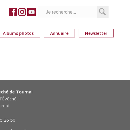
Albums photos
Annuaire
Newsletter
êché de Tournai
l’Évêché, 1
rnai
5 26 50