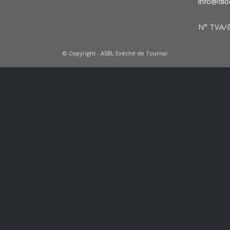
info@dio
N° TVA/B
© Copyright - ASBL Evêché de Tournai