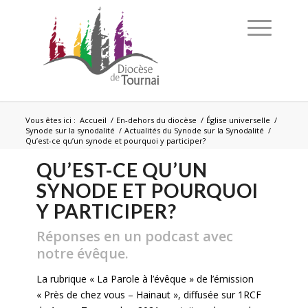
Vous êtes ici :
Accueil
/
En-dehors du diocèse
/
Église universelle
/
Synode sur la synodalité
/
Actualités du Synode sur la Synodalité
/
Qu’est-ce qu’un synode et pourquoi y participer?
QU’EST-CE QU’UN
SYNODE ET POURQUOI
Y PARTICIPER?
Réponses en un podcast avec
notre évêque.
La rubrique « La Parole à l’évêque » de l’émission
« Près de chez vous – Hainaut », diffusée sur 1RCF