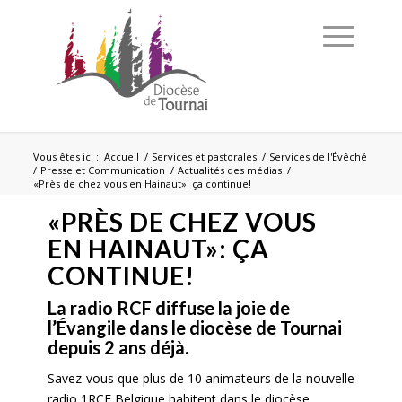
Vous êtes ici :
Accueil
/
Services et pastorales
/
Services de l'Évêché
/
Presse et Communication
/
Actualités des médias
/
«Près de chez vous en Hainaut»: ça continue!
«PRÈS DE CHEZ VOUS
EN HAINAUT»: ÇA
CONTINUE!
La radio RCF diffuse la joie de
l’Évangile dans le diocèse de Tournai
depuis 2 ans déjà.
Savez-vous que plus de 10 animateurs de la nouvelle
radio 1RCF Belgique habitent dans le diocèse