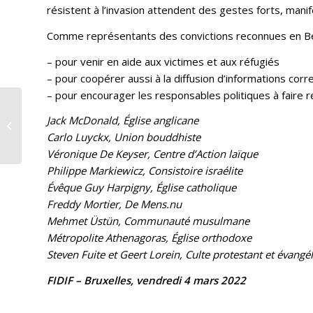
résistent à l’invasion attendent des gestes forts, manif
Comme représentants des convictions reconnues en Be
– pour venir en aide aux victimes et aux réfugiés
– pour coopérer aussi à la diffusion d’informations corr
– pour encourager les responsables politiques à faire re
Une Église unie autour
Jack McDonald, Église anglicane
des Ukrainiens
Carlo Luyckx, Union bouddhiste
Véronique De Keyser, Centre d’Action laïque
Philippe Markiewicz, Consistoire israélite
Évêque Guy Harpigny, Église catholique
Freddy Mortier, De Mens.nu
Mehmet Üstün, Communauté musulmane
Métropolite Athenagoras, Église orthodoxe
Steven Fuite et Geert Lorein, Culte protestant et évangé
FIDIF – Bruxelles, vendredi 4 mars 2022