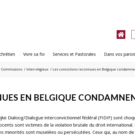
chrétien
Vivre sa foi
Services et Pastorales
Dans vos paroi
Commissions
/
Interreligieux
/
Les convictions reconnues en Belgique condamnent 
NUES EN BELGIQUE CONDAMNE
e Dialoog/Dialogue interconvictionnel fédéral (FIDIF) sont choq
nocents sont victimes de la violation brutale du droit internationa
 minorités sont muselées ou persécutées. Ceux qui, au nom de l’