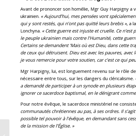
Avant de prononcer son homélie, Mgr Guy Harpigny a vo
ukrainien.
« Aujourd’hui, mes pensées vont spécialement
qui y sont restés, qui n’ont pas quitté leurs brebis »
, a 
Lonchyna.
« Cette guerre est injuste et cruelle. Ce n’es
le peuple ukrainien mais contre l’Humanité, cette guerr
Certains se demandent ‘Mais où est Dieu, dans cette trag
de ceux qui détruisent. Dieu est avec les pauvres, avec l
je vous remercie pour votre soutien, car c’est ce qui peu
Mgr Harpigny, lui, est longuement revenu sur le rôle de c
nécessaire entre tous, sur les dangers du cléricalisme.
a demandé de participer à un synode en plusieurs étape
ignorer ce sacerdoce baptismal, en le dénigrant comme
Pour notre évêque, le sacerdoce ministériel ne consist
communautés chrétiennes au pas, à ses ordres. Il s’agit 
possible tel pouvoir à l’évêque, en demandant sans ces
de la mission de l’Église. »
Une lumière dans les
Ténèbres : le cierge