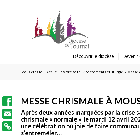
Découvrir le diocèse
Devenir 
Vous êtes ici :
Accueil
/
Vivre sa foi
/
Sacrements et liturgie
/
Messe c
MESSE CHRISMALE À MOUS
Facebook
Après deux années marquées par la crise sa
chrismale « normale », le mardi 12 avril 2
Email
une célébration où joie de faire communau
s’entremêler…