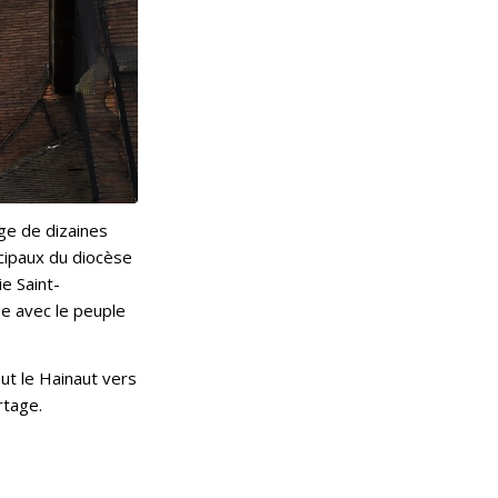
ège de dizaines
ncipaux du diocèse
e Saint-
se avec le peuple
ut le Hainaut vers
rtage.