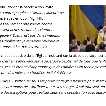
ulu donner la parole à son invité
 à notre peuple en Ukraine, aux prêtres
lancé avec émotion Mgr Hlib
t pas seulement une guerre contre
e veut la destruction de l’Homme.
édie ?’ Dieu n’est pas dans l’intention
es souffrants. Je remercie l’évêque et
t nous aider, pas les armes. »
haque baptisé dans l’Église, insistant sur la place des laïcs, sur l
« C’est en s’appuyant sur le sacerdoce baptismal de tous que le P
s. Je suis étonné d’apprendre que des diplômés en théologie cat
 une des idées non fondées du Saint-Père. »
e pas à
« s’attribuer tous les pouvoirs de gouvernance pour mettr
encore moins de s’attribuer toutes les charges à soi tout seul, en
se des exceptions pour réaliser seul, sans coopération avec quico