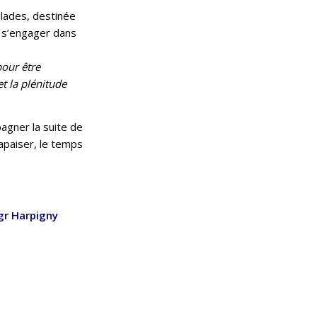
alades, destinée
e s’engager dans
pour être
et la plénitude
agner la suite de
’apaiser, le temps
gr Harpigny