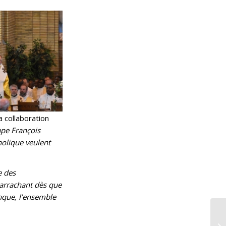
a collaboration
ape François
holique veulent
e des
 arrachant dès que
nque, l’ensemble