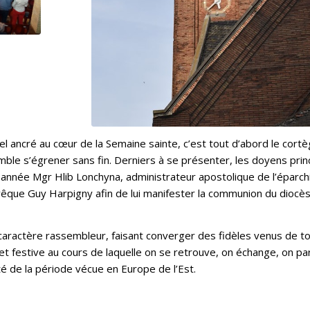
l ancré au cœur de la Semaine sainte, c’est tout d’abord le cort
emble s’égrener sans fin. Derniers à se présenter, les doyens pri
année Mgr Hlib Lonchyna, administrateur apostolique de l’éparchi
évêque Guy Harpigny afin de lui manifester la communion du diocè
 caractère rassembleur, faisant converger des fidèles venus de to
e et festive au cours de laquelle on se retrouve, on échange, on pa
é de la période vécue en Europe de l’Est.