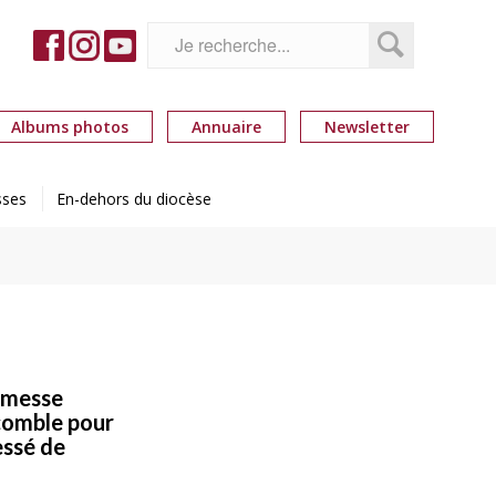
Albums photos
Annuaire
Newsletter
sses
En-dehors du diocèse
e messe
icomble pour
essé de