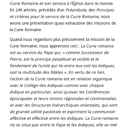
Curie Romaine et son service à l’Église dans le monde
.
En 249 articles, précédés d’un
Préambule
, des
Principes
et critères pour le service de la Curie Romaine
, nous
avons une présentation quasi exhaustive des missions de
la Curie Romaine.
Quand nous regardons plus précisément la mission de la
Curie Romaine, nous apprenons ceci :
La Curie romaine
est au service du Pape qui, «
comme Successeur de
Pierre, est le principe perp
é
tuel et visible et le
fondement de l
’
unit
é
qui lie entre eux soit les évêques,
soit la multitude des fidèles
»
. En vertu de ce lien,
l
’
action de la Curie romaine est en relation organique
avec le Coll
è
ge des
é
v
ê
ques comme avec chaque
é
v
ê
que en particulier, ainsi qu
’
avec les Conf
é
rences
é
piscopales et leurs Unions r
é
gionales et continentales,
et avec les Structures hiérarchiques orientales, qui sont
de grande utilité pastorale et expriment la communion
affective et effective entre les évêques. La Curie romaine
ne se situe pas entre le Pape et les évêques, elle se met