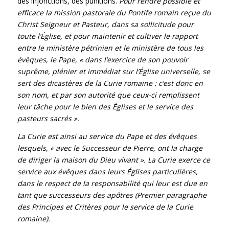
des injonctions, des punitions.
Pour rendre possible et
efficace la mission pastorale du Pontife romain reçue du
Christ Seigneur et Pasteur, dans sa sollicitude pour
toute l’Église, et pour maintenir et cultiver le rapport
entre le ministère pétrinien et le ministère de tous les
évêques, le Pape, «
dans l
’
exercice de son pouvoir
supr
ê
me, pl
é
nier et immédiat sur l’Église universelle, se
sert des dicastères de la Curie romaine
: c
’
est donc en
son nom, et par son autorit
é
que ceux-ci remplissent
leur t
â
che pour le bien des Églises et le service des
pasteurs sacr
é
s
»
.
La Curie est ainsi au service du Pape et des évêques
lesquels, «
avec le Successeur de Pierre, ont la charge
de diriger la maison du Dieu vivant
»
. La Curie exerce ce
service aux
é
v
ê
ques dans leurs Églises particuli
è
res,
dans le respect de la responsabilit
é
qui leur est due en
tant que successeurs des apôtres (Premier paragraphe
des Principes et Critères pour le service de la Curie
romaine).