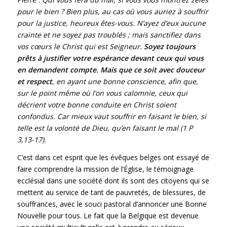
pour le bien
? Bien plus, au cas o
ù
vous auriez
à
souffrir
pour la justice, heureux
ê
tes-vous. N’ayez d’eux aucune
crainte et ne soyez pas troublés
; mais sanctifiez dans
vos c
œ
urs le Christ qui est Seigneur.
Soyez toujours
prêts à justifier votre espérance devant ceux qui vous
en demandent compte. Mais que ce soit avec douceur
et respect
, en ayant une bonne conscience, afin que,
sur le point même où l’on vous calomnie, ceux qui
décrient votre bonne conduite en Christ soient
confondus. Car mieux vaut souffrir en faisant le bien, si
telle est la volonté de Dieu, qu’en faisant le mal (1 P
3,13-17).
C’est dans cet esprit que les évêques belges ont essayé de
faire comprendre la mission de l’Église, le témoignage
ecclésial dans une société dont ils sont des citoyens qui se
mettent au service de tant de pauvretés, de blessures, de
souffrances, avec le souci pastoral d’annoncer une Bonne
Nouvelle pour tous. Le fait que la Belgique est devenue