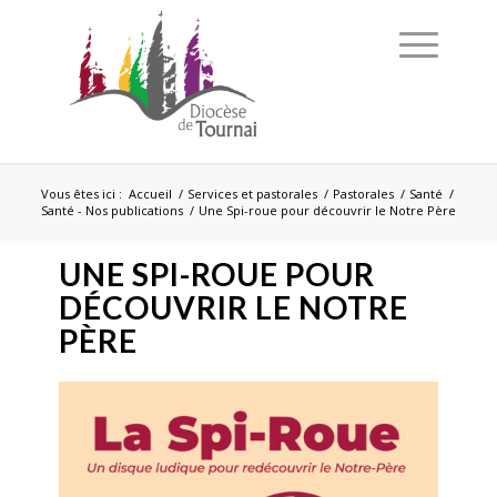
Vous êtes ici :
Accueil
/
Services et pastorales
/
Pastorales
/
Santé
/
Santé - Nos publications
/
Une Spi-roue pour découvrir le Notre Père
UNE SPI-ROUE POUR
DÉCOUVRIR LE NOTRE
PÈRE