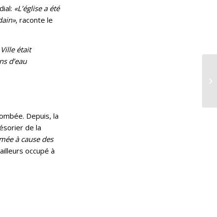
dial:
«L’église a été
dain»
, raconte le
ille était
ons d’eau
tombée. Depuis, la
ésorier de la
bîmée à cause des
ailleurs occupé à