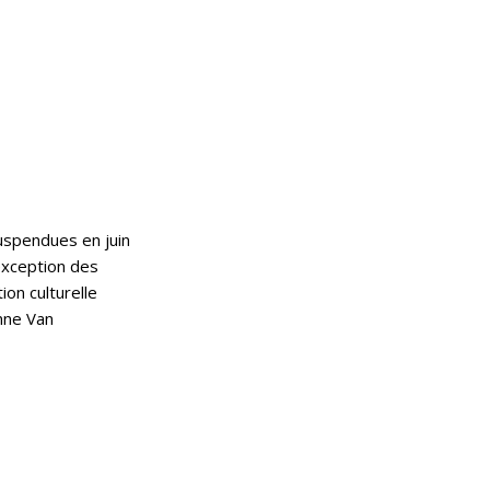
suspendues en juin
’exception des
on culturelle
enne Van