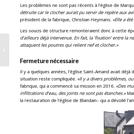
Les problèmes ne sont pas récents à l’église de Marquai
détruite car le clocher aurait pu servir de repère aux av
président de la fabrique, Christian Heymans.
«Elle a ét
Les soucis de structure remonteraient donc à cette é
d’ailleurs déjà intervenue. En fait, la ‘fixation’ entre la n
attaquent les poutres qui relient nef et clocher.»
Le diocèse en route
vers Lourdes
Fermeture nécessaire
Il y a quelques années, l’église Saint-Amand avait déjà 
situation reste compliquée.
«Il y a divers problèmes, ou
fabrique, qui a commencé sa mission en 2016.
«Des murs
infiltrations d’eau, des joints ne sont pas étanches.»
Mais
la restauration de l’église de Blandain– qui a dévoilé 