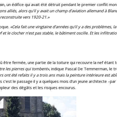
n, un édifice qui avait été détruit pendant le premier conflit mon
ions alliés, alors qu’il y avait un champ d’aviation allemand à Blan
é reconstruite vers 1920-21.»
poque.
«Cela fait une vingtaine d’années qu’il y a des problèmes, la V
ef et le clocher n’est pas stable, le bâtiment oscille. Et les infiltrati
dû être fermée, une partie de la toiture qui recouvre la nef étant 
tre les pierres qui tombent»
, indique Pascal De Temmerman, le tr
 ont été refaits il y a trois ans mais la peinture intérieure est a
 c’est le passage il y a quelques mois d’un jeune architecte –par 
l’ampleur des dégâts et les risques encourus.