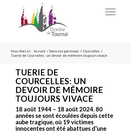
Vous êtes ici :
Accueil
/
Dans vos paroisses
/
Courcelles
/
Tuerie de Courcelles : un devoir de mémoire toujours vivace
TUERIE DE
COURCELLES: UN
DEVOIR DE MÉMOIRE
TOUJOURS VIVACE
18 août 1944 – 18 août 2024. 80
années se sont écoulées depuis cette
aube tragique, où 19 victimes
innocentes ont été abattues d’une