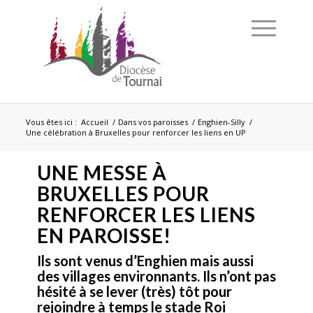
Vous êtes ici :
Accueil
/
Dans vos paroisses
/
Enghien-Silly
/
Une célébration à Bruxelles pour renforcer les liens en UP
UNE MESSE À
BRUXELLES POUR
RENFORCER LES LIENS
EN PAROISSE!
Ils sont venus d’Enghien mais aussi
des villages environnants. Ils n’ont pas
hésité à se lever (très) tôt pour
rejoindre à temps le stade Roi