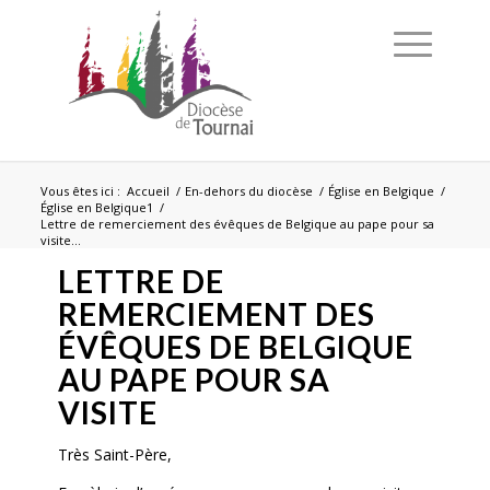
Vous êtes ici :
Accueil
/
En-dehors du diocèse
/
Église en Belgique
/
Église en Belgique1
/
Lettre de remerciement des évêques de Belgique au pape pour sa
visite...
LETTRE DE
REMERCIEMENT DES
ÉVÊQUES DE BELGIQUE
AU PAPE POUR SA
VISITE
Très Saint-Père,