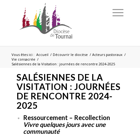
Vous êtes ici :
Accueil
/
Découvrir le diocèse
/
Acteurs pastoraux
/
Vie consacrée
/
Salésiennes de la Visitation : journées de rencontre 2024-2025
SALÉSIENNES DE LA
VISITATION : JOURNÉES
DE RENCONTRE 2024-
2025
Ressourcement – Recollection
Vivre quelques jours avec une
communauté