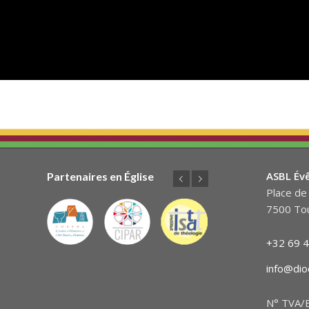
ASBL Év
Partenaires en Église
Précédent
Suivant
Place de 
7500 Tou
+32 69 4
info@dio
N° TVA/B