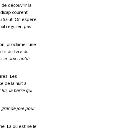
 de découvrir la
ndicap courent
u Salut. On espère
al régulier; pas
ion, proclamer une
tir du livre du
ncer aux captifs
ires. Les
 de la nuit à
lui, la barre qui
 grande joie pour
ie. Là où est né le