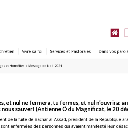
chrétien
Vivre sa foi
Services et Pastorales
Dans vos paroi
ges et Homélies
/
Message de Noël 2024
s, et nul ne fermera, tu fermes, et nul n’ouvrira: a
ns nous sauver! (Antienne Ô du Magnificat, le 20 d
t de la fuite de Bachar al-Assad, président de la République ar
es sont enfermées des personnes qui avaient manifesté leur désac