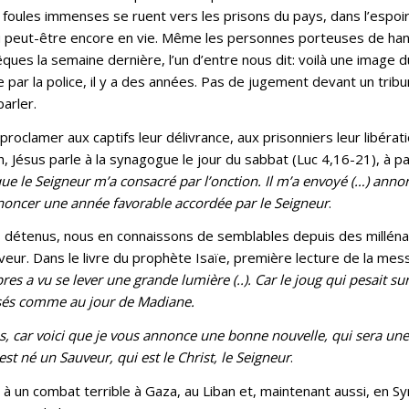
 foules immenses se ruent vers les prisons du pays, dans l’espoir
ou peut-être encore en vie. Même les personnes porteuses de ha
ues la semaine dernière, l’un d’entre nous dit: voilà une image d
 par la police, il y a des années. Pas de jugement devant un tribun
arler.
oclamer aux captifs leur délivrance, aux prisonniers leur libérat
 Jésus parle à la synagogue le jour du sabbat (Luc 4,16-21), à par
que le Seigneur m’a consacré par l’onction. Il m’a envoyé (…) anno
annoncer une année favorable accordée par le Seigneur
.
s détenus, nous en connaissons de semblables depuis des milléna
ur. Dans le livre du prophète Isaïe, première lecture de la messe
s a vu se lever une grande lumière (..). Car le joug qui pesait sur 
risés comme au jour de Madiane.
s, car voici que je vous annonce une bonne nouvelle, qui sera une
est né un Sauveur, qui est le Christ, le Seigneur
.
à un combat terrible à Gaza, au Liban et, maintenant aussi, en Syr