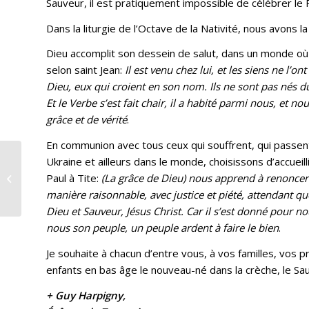
Sauveur, il est pratiquement impossible de célébrer le P
Dans la liturgie de l’Octave de la Nativité, nous avons l
Dieu accomplit son dessein de salut, dans un monde où 
selon saint Jean:
Il est venu chez lui, et les siens ne l’o
Dieu, eux qui croient en son nom. Ils ne sont pas nés d
Et le Verbe s’est fait chair, il a habité parmi nous, et n
grâce et de vérité
.
En communion avec tous ceux qui souffrent, qui passent
Ukraine et ailleurs dans le monde, choisissons d’accueilli
L’année sainte : une
Paul à Tite:
(La grâce de Dieu) nous apprend à renoncer 
histoire de plus de
sept siècles …
manière raisonnable, avec justice et piété, attendant qu
Dieu et Sauveur, Jésus Christ. Car il s’est donné pour n
nous son peuple, un peuple ardent à faire le bien
.
Je souhaite à chacun d’entre vous, à vos familles, vos p
enfants en bas âge le nouveau-né dans la crèche, le Sau
+ Guy Harpigny,