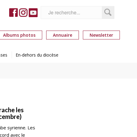
Albums photos
Annuaire
Newsletter
sses
En-dehors du diocèse
rrache les
écembre)
abe syrienne. Les
cord avec le