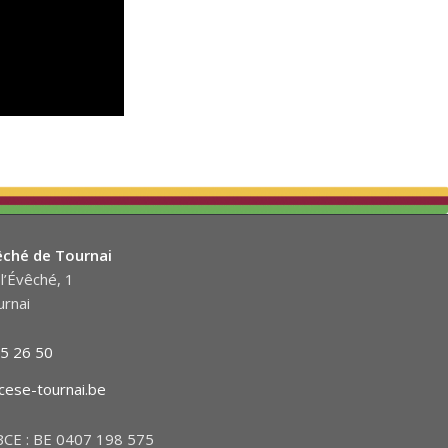
êché de Tournai
l’Évêché, 1
rnai
5 26 50
cese-tournai.be
CE : BE 0407 198 575