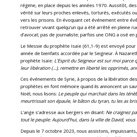
régime, en place depuis les années 1970. Aussitôt, des
vérité sur leurs proches enlevés, torturés, exécutés 
vers les prisons. En évoquant cet événement entre évêq
retrouver vivant quelqu’un qui a été arrêté en pleine rue
d’avocat; pas de journaliste; parfois une ONG a osé en p
Le Messie du prophète Isaïe (61,1-9) est envoyé pour pr
année de bienfaits accordée par le Seigneur. À Nazareth,
prophète Isaïe:
L’Esprit du Seigneur est sur moi parce 
leur libération (…), remettre en liberté les opprimés, 
Ces événements de Syrie, à propos de la libération de
prophètes en font mémoire quand ils annoncent un sauve
Noël, nous lisons:
Le peuple qui marchait dans les ténèbre
meurtrissait son épaule, le bâton du tyran, tu les as b
L’ange s’adresse aux bergers en disant:
Ne craignez pa
tout le peuple: Aujourd’hui, dans la ville de David, vous 
Depuis le 7 octobre 2023, nous assistons, impuissants, 