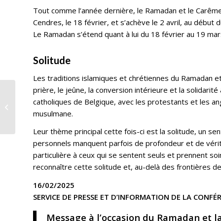
Tout comme l’année dernière, le Ramadan et le Carêm
Cendres, le 18 février, et s’achève le 2 avril, au début
Le Ramadan s’étend quant à lui du 18 février au 19 mar
Solitude
Les traditions islamiques et chrétiennes du Ramadan e
prière, le jeûne, la conversion intérieure et la solidar
UCLouvain – Cours
catholiques de Belgique, avec les protestants et les
ouverts à la Faculté de
théologie et d’étude
musulmane.
des...
Leur thème principal cette fois-ci est la solitude, un
personnels manquent parfois de profondeur et de vérit
particulière à ceux qui se sentent seuls et prennent s
reconnaître cette solitude et, au-delà des frontières d
16/02/2025
SERVICE DE PRESSE ET D’INFORMATION DE LA CONFÉ
Message à l’occasion du Ramadan et la