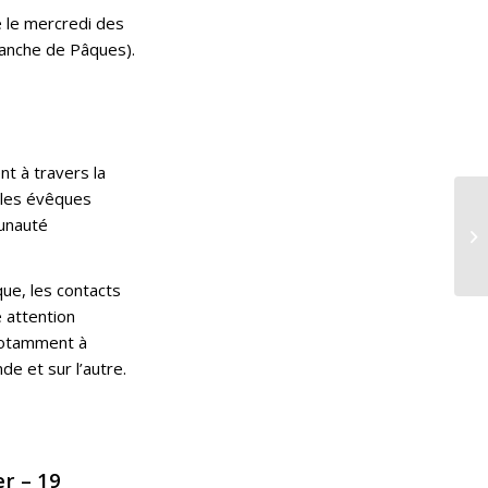
 le mercredi des
imanche de Pâques).
t à travers la
, les évêques
munauté
ue, les contacts
 attention
 notamment à
e et sur l’autre.
er – 19