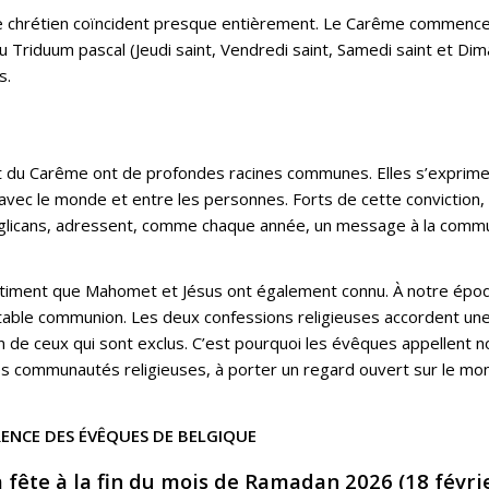
e chrétien coïncident presque entièrement. Le Carême commence
 du Triduum pascal (Jeudi saint, Vendredi saint, Samedi saint et D
s.
t du Carême ont de profondes racines communes. Elles s’exprimen
ité avec le monde et entre les personnes. Forts de cette conviction
 anglicans, adressent, comme chaque année, un message à la com
 sentiment que Mahomet et Jésus ont également connu. À notre époq
able communion. Les deux confessions religieuses accordent une
oin de ceux qui sont exclus. C’est pourquoi les évêques appellent
es communautés religieuses, à porter un regard ouvert sur le mond
RENCE DES ÉVÊQUES DE BELGIQUE
 fête à la fin du mois de Ramadan 2026 (18 févri