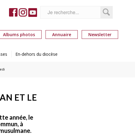
Albums photos
Annuaire
Newsletter
sses
En-dehors du diocèse
edi
AN ET LE
tte année, le
commun, à
é musulmane.