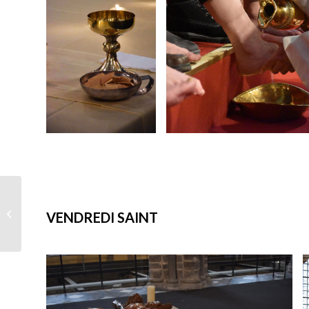
Décès du Père Pierre
VENDREDI SAINT
BATON, Jésuite