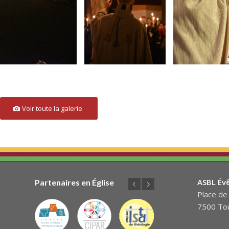
Voir toute la galerie
ASBL Év
Partenaires en Église
Précédent
Suivant
Place de 
7500 Tou