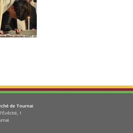
êché de Tournai
l’Évêché, 1
rnai