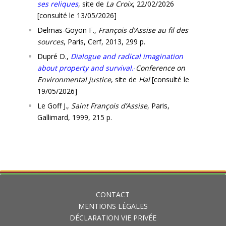
ses reliques
, site de
La Croix
, 22/02/2026
[consulté le 13/05/2026]
Delmas-Goyon F.,
François d’Assise au fil des
sources
, Paris, Cerf, 2013, 299 p.
Dupré D.,
Dialogue and radical imagination
about property and survival
.-
Conference on
Environmental justice
, site de
Hal
[consulté le
19/05/2026]
Le Goff J.,
Saint François d’Assise
, Paris,
Gallimard, 1999, 215 p.
CONTACT
MENTIONS LÉGALES
DÉCLARATION VIE PRIVÉE