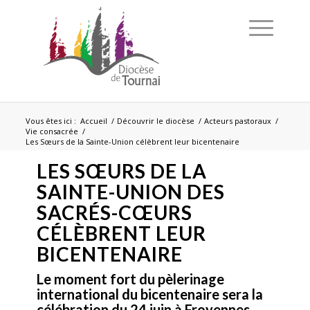
Vous êtes ici :
Accueil
/
Découvrir le diocèse
/
Acteurs pastoraux
/
Vie consacrée
/
Les Sœurs de la Sainte-Union célèbrent leur bicentenaire
LES SŒURS DE LA
SAINTE-UNION DES
SACRÉS-CŒURS
CÉLÈBRENT LEUR
BICENTENAIRE
Le moment fort du pèlerinage
international du bicentenaire sera la
célébration du 24 juin
à Froyennes
,