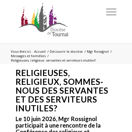
Vous êtes ici :
Accueil
/
Découvrir le diocèse
/
Mgr Rossignol
/
Messages et homélies
/
Religieuses, religieux: servantes et serviteurs inutiles?
RELIGIEUSES,
RELIGIEUX,
SOMMES-
NOUS DES SERVANTES
ET DES SERVITEURS
INUTILES?
Le 10 juin 2026, Mgr Rossignol
participait à une rencontre de la
Conférence des religieux et