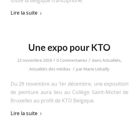
toute la Belgique francophone.
Lire la suite
Une expo pour KTO
/
/
22 novembre 2024
0 Commentaires
dans
Actualités
,
/
Actualités des médias
par
Marie Lebailly
Du 29 novembre au 1er décembre, une exposition
de peinture aura lieu au Collège Saint-Michel de
Bruxelles au profit de KTO Belgique.
Lire la suite