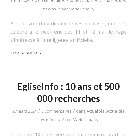
/
/
6 mai 2024
0 Commentaires
dans
Actualités
,
Actualités des
/
médias
par
Marie Lebailly
A l’occasion du « dimanche des médias », que l’on
célèbrera le week-end des 11 et 12 mai, le Pape
s’intéresse à l’intelligence artificielle.
Lire la suite
EgliseInfo : 10 ans et 500
000 recherches
/
/
27 mars 2024
0 Commentaires
dans
Actualités
,
Actualités
/
des médias
par
Marie Lebailly
Pour son 10e anniversaire, la première start-up