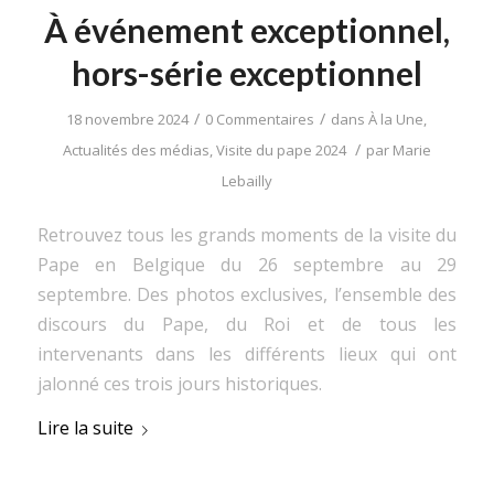
À événement exceptionnel,
hors-série exceptionnel
/
/
18 novembre 2024
0 Commentaires
dans
À la Une
,
/
Actualités des médias
,
Visite du pape 2024
par
Marie
Lebailly
Retrouvez tous les grands moments de la visite du
Pape en Belgique du 26 septembre au 29
septembre. Des photos exclusives, l’ensemble des
discours du Pape, du Roi et de tous les
intervenants dans les différents lieux qui ont
jalonné ces trois jours historiques.
Lire la suite