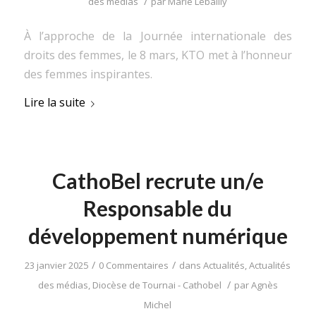
/
des médias
par
Marie Lebailly
À l’approche de la Journée internationale des
droits des femmes, le 8 mars, KTO met à l’honneur
des femmes inspirantes.
Lire la suite
CathoBel recrute un/e
Responsable du
développement numérique
/
/
23 janvier 2025
0 Commentaires
dans
Actualités
,
Actualités
/
des médias
,
Diocèse de Tournai - Cathobel
par
Agnès
Michel