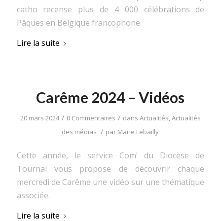
catho recense plus de 4 000 célébrations de
Pâques en Belgique francophone.
Lire la suite
Carême 2024 – Vidéos
/
/
20 mars 2024
0 Commentaires
dans
Actualités
,
Actualités
/
des médias
par
Marie Lebailly
Cette année, le service Com’ du Diocèse de
Tournai vous propose de découvrir chaque
mercredi de Carême une vidéo sur une thématique
associée.
Lire la suite