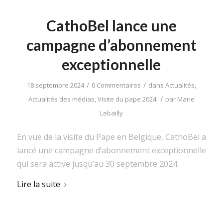
CathoBel lance une
campagne d’abonnement
exceptionnelle
/
/
18 septembre 2024
0 Commentaires
dans
Actualités
,
/
Actualités des médias
,
Visite du pape 2024
par
Marie
Lebailly
En vue de la visite du Pape en Belgique, CathoBel a
lancé une campagne d’abonnement exceptionnelle
qui sera active jusqu’au 30 septembre 2024.
Lire la suite