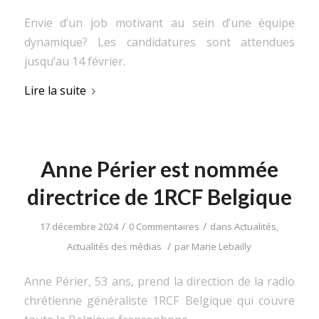
Envie d’un job motivant au sein d’une équipe
dynamique? Les candidatures sont attendues
jusqu’au 14 février.
Lire la suite
Anne Périer est nommée
directrice de 1RCF Belgique
/
/
17 décembre 2024
0 Commentaires
dans
Actualités
,
/
Actualités des médias
par
Marie Lebailly
Anne Périer, 53 ans, prend la direction de la radio
chrétienne généraliste 1RCF Belgique qui couvre