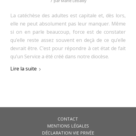
/
par
Marie Lebailly
La catéchèse des adultes est capitale et, dès lors,
elle ne peut absolument pas leur manquer. Même
si on en parle beaucoup, force est de constater
qu’elle reste assez souvent en deçà de ce qu’elle
devrait être. C’est pour répondre à cet état de fait
qu’un Service a été créé dans notre diocèse.
Lire la suite
CONTACT
MENTIONS LÉGALES
DÉCLARATION VIE PRIVÉE