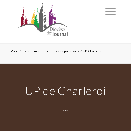
Vous êtes ici :
Accueil
/
Dans vos paroisses
/
UP Charleroi
UP de Charleroi