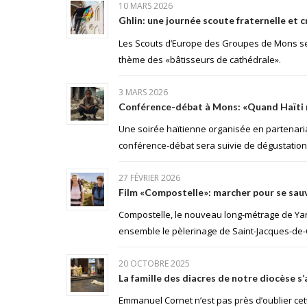
10 MARS 2026
Ghlin: une journée scoute fraternelle et c
Les Scouts d’Europe des Groupes de Mons se 
thème des «bâtisseurs de cathédrale».
3 MARS 2026
Conférence-débat à Mons: «Quand Haïti 
Une soirée haïtienne organisée en partenariat
conférence-débat sera suivie de dégustation
27 FÉVRIER 2026
Film «Compostelle»: marcher pour se sau
Compostelle, le nouveau long-métrage de Yan
ensemble le pèlerinage de Saint-Jacques-de
20 OCTOBRE 2025
La famille des diacres de notre diocèse s
Emmanuel Cornet n’est pas près d’oublier ce