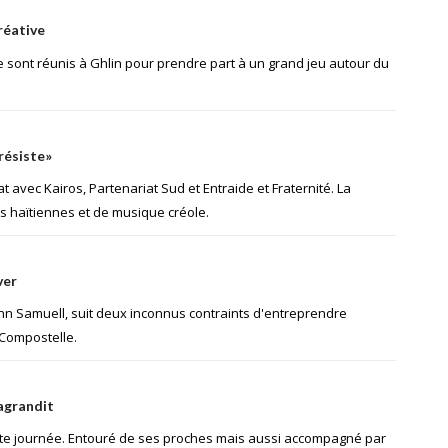
réative
sont réunis à Ghlin pour prendre part à un grand jeu autour du
résiste»
 avec Kairos, Partenariat Sud et Entraide et Fraternité. La
s haïtiennes et de musique créole.
ver
n Samuell, suit deux inconnus contraints d'entreprendre
-Compostelle.
’agrandit
tte journée. Entouré de ses proches mais aussi accompagné par