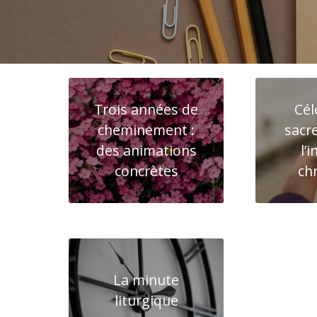
Trois années de
Cél
cheminement :
sacr
des animations
l’i
concrètes
ch
La minute
liturgique