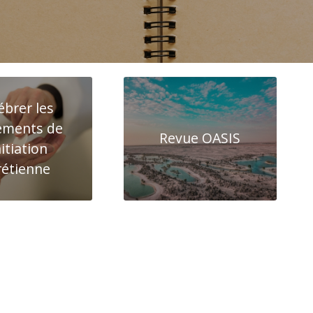
ébrer les
ements de
Revue OASIS
nitiation
rétienne