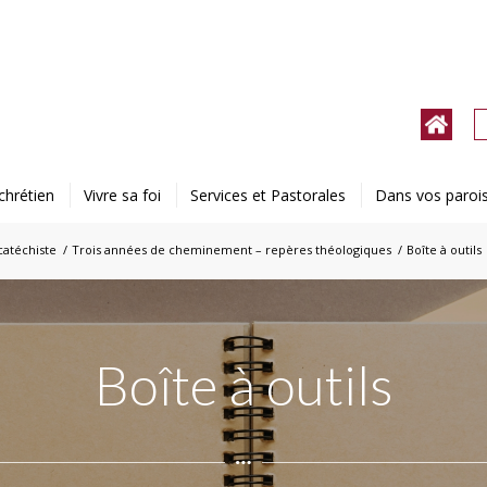
chrétien
Vivre sa foi
Services et Pastorales
Dans vos paroi
catéchiste
/
Trois années de cheminement – repères théologiques
/
Boîte à outils
Boîte à outils