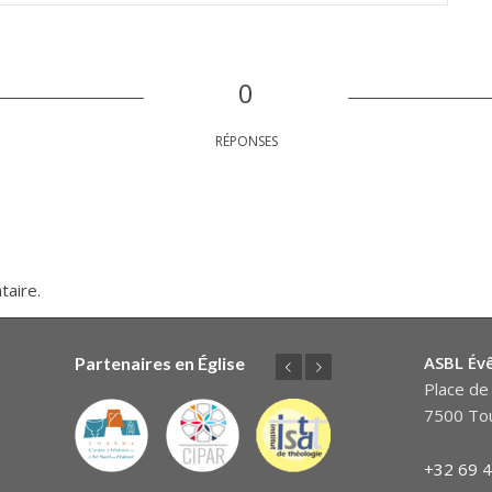
0
RÉPONSES
taire.
ASBL Év
Partenaires en Église
Précédent
Suivant
Place de 
7500 Tou
+32 69 4