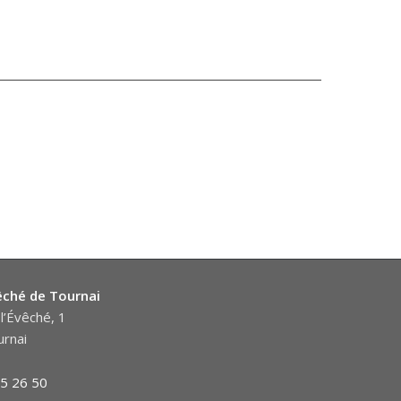
êché de Tournai
l’Évêché, 1
rnai
5 26 50