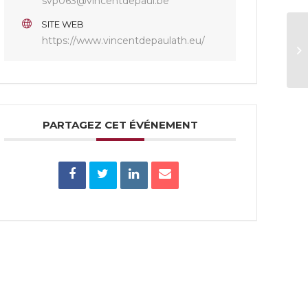
svp063@vincentdepaul.be
SITE WEB
https://www.vincentdepaulath.eu/
PARTAGEZ CET ÉVÉNEMENT