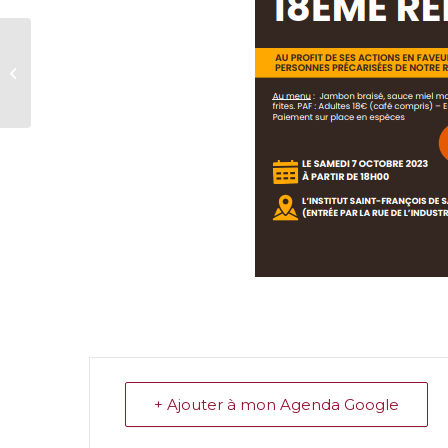
« Le Droit au logement
: Une histoire sans fin
? »
+ Ajouter à mon Agenda Google