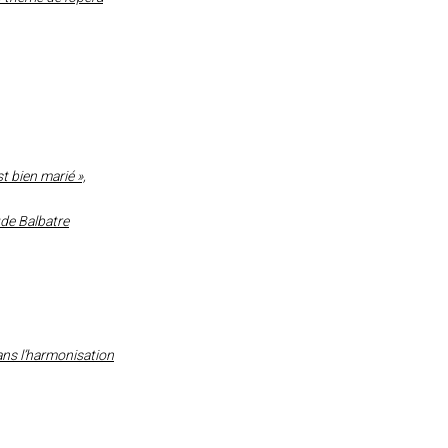
st bien marié »,
ude Balbatre
dans l’harmonisation