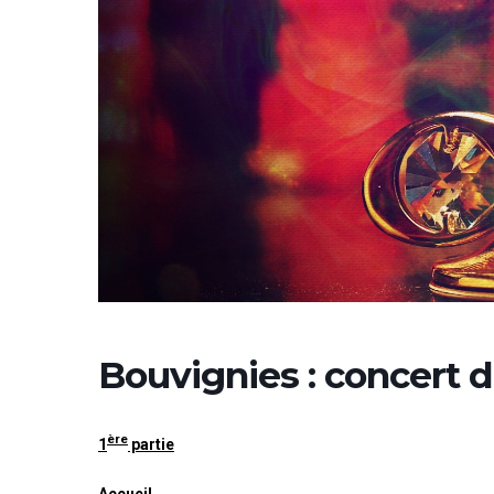
Bouvignies : concert 
ère
1
partie