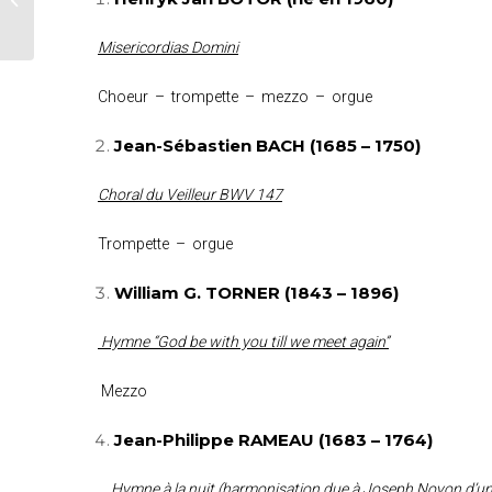
de Noël
Misericordias Domini
Choeur – trompette – mezzo – orgue
Jean-Sébastien BACH (1685 – 1750)
Choral du Veilleur BWV 147
Trompette – orgue
William G. TORNER (1843 – 1896)
Hymne “God be with you till we meet again”
Mezzo
Jean-Philippe RAMEAU (1683 – 1764)
Hymne à la nuit (harmonisation due à Joseph Noyon d’un