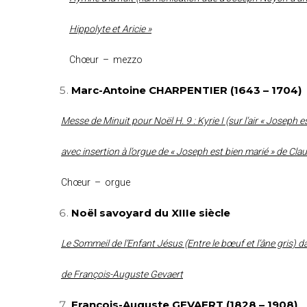
Hippolyte et Aricie »
Chœur – mezzo
Marc-Antoine CHARPENTIER (1643 – 1704)
Messe de Minuit pour Noël H. 9 : Kyrie I (sur l’air « Joseph e
avec insertion à l’orgue de « Joseph est bien marié » de Cla
Chœur – orgue
Noël savoyard du XIIIe siècle
Le Sommeil de l’Enfant Jésus (Entre le bœuf et l’âne gris) 
de François-Auguste Gevaert
François-Auguste GEVAERT (1828 – 1908)