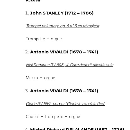
Accueil
John STANLEY (1712 – 1786)
Trumpet voluntary. op. 6 n° 5 en ré majeur
Trompette – orgue
Antonio VIVALDI (1678 – 1741)
Nisi Dominus RV 608 ; 4. Cum dederit dilectis suis
Mezzo – orgue
Antonio VIVALDI (1678 – 1741)
Gloria RV 589 : chœur “Gloria in excelsis Deo”
Choeur – trompette – orgue
Michel-Richard DELALANDE (1657 – 1726)