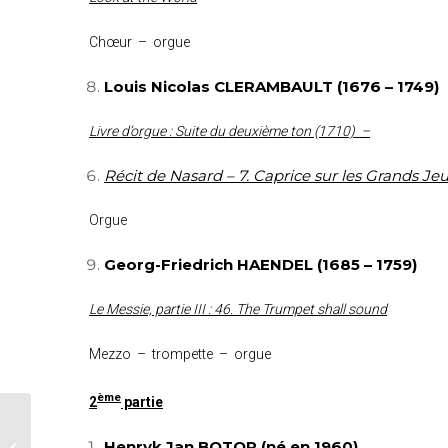
Chœur – orgue
Louis Nicolas CLERAMBAULT (1676 – 1749)
Livre d’orgue : Suite du deuxième ton (1710) –
Récit de Nasard – 7. Caprice sur les Grands Je
Orgue
Georg-Friedrich HAENDEL (1685 – 1759)
Le Messie, partie III : 46. The Trumpet shall sound
Mezzo – trompette – orgue
ème
2
partie
Ghislengien : concert
Henryk Jan BOTOR (né en 1960)