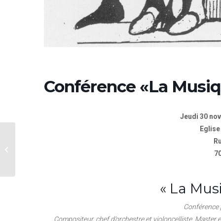
Conférence «La Musiq
Jeudi 30 no
Eglise
Conférence
Ru
« Immigration et
7
religions à Mons-
Borinage : des leçons
à retirer...
« La Mus
Conférence 
Compositeur, chef d’orchestre et violoncelliste. Master e