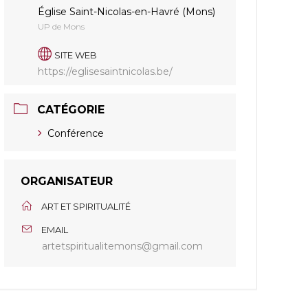
Église Saint-Nicolas-en-Havré (Mons)
UP de Mons
SITE WEB
https://eglisesaintnicolas.be/
CATÉGORIE
Conférence
ORGANISATEUR
ART ET SPIRITUALITÉ
EMAIL
artetspiritualitemons@gmail.com