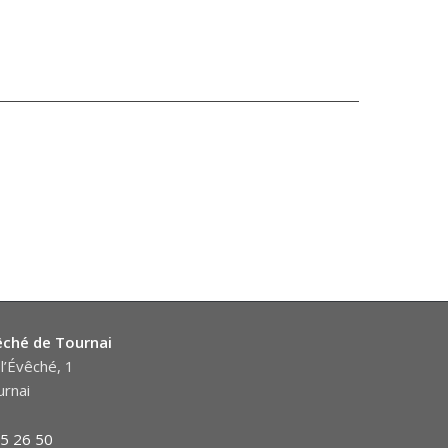
êché de Tournai
l’Évêché, 1
rnai
5 26 50