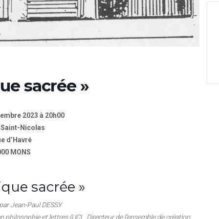
ue sacrée »
vembre 2023 à 20h00
 Saint-Nicolas
e d’Havré
000 MONS
ique sacrée »
par Jean-Paul DESSY
n philosophie et lettres (UCL. Directeur de l’ensemble de création