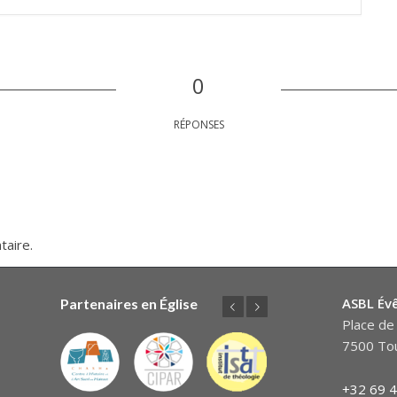
0
RÉPONSES
taire.
ASBL Év
Partenaires en Église
Précédent
Suivant
Place de 
7500 Tou
+32 69 4