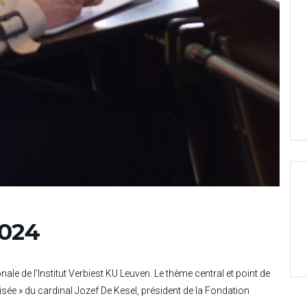
2024
ale de l’Institut Verbiest KU Leuven. Le thème central et point de
arisée » du cardinal Jozef De Kesel, président de la Fondation