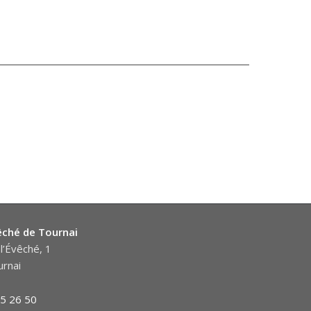
êché de Tournai
l’Évêché, 1
rnai
5 26 50