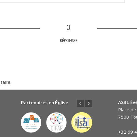
0
RÉPONSES
taire.
ASBL Év
Partenaires en Église
Précédent
Suivant
Place de 
7500 Tou
+32 69 4