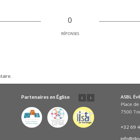
0
RÉPONSES
taire.
ASBL Év
Partenaires en Église
Précédent
Suivant
Place de 
7500 Tou
+32 69 4
info@dio