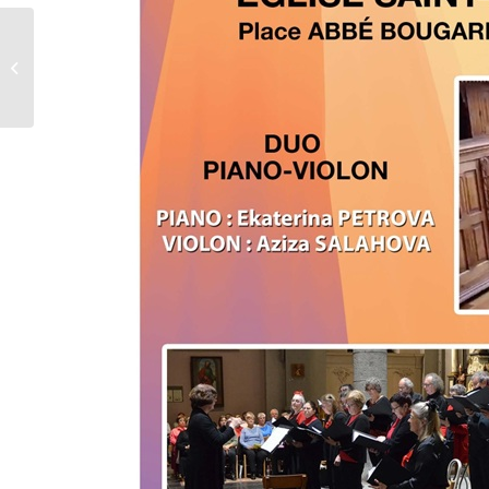
Conférence « Trésor
ne doit pas être
musée ! »