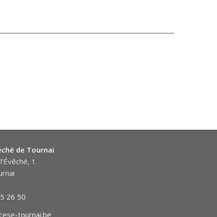
êché de Tournai
l’Évêché, 1
rnai
5 26 50
cese-tournai.be