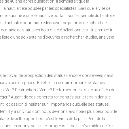
s de 40 ans après publication, il semblerait que la
naut, ait été boudée par les spécialistes. Bien que la ville de
ce, aucune étude exhaustive portant sur l’ensemble du territoire
s d’actualité pour faire redécouvrir ce patrimoine riche et de
e centaine de statuesen bois ont été sélectionnées. Un premier tri
 liste d’une soixantaine d’oeuvres à rechercher, étudier, analyser
rie, le travail de prospection des statues encore conservées dans
 mauvaises surprises. En effet, un certain nombre de statues
s. Vol ? Destruction ? Vente ? Perte mémorielle suite au décès du
téger ? Autant de cas concrets rencontrés sur le terrain dans le
t l’occasion d’insister sur l’importance cultuelle des statues,
ent. Il y a un virus dont nous devrions avoir bien plus peur pour le
age de cette exposition : c’est le virus de la peur. Peur de la
s dans un anonymat lent et progressif, mais irréversible une fois