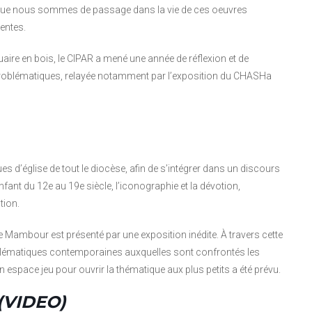
s que nous sommes de passage dans la vie de ces oeuvres
entes.
ire en bois, le CIPAR a mené une année de réflexion et de
 problématiques, relayée notamment par l’exposition du CHASHa
es d’église de tout le diocèse, afin de s’intégrer dans un discours
’Enfant du 12e au 19e siècle, l’iconographie et la dévotion,
tion.
e Mambour est présenté par une exposition inédite. À travers cette
blématiques contemporaines auxquelles sont confrontés les
 espace jeu pour ouvrir la thématique aux plus petits a été prévu.
(VIDEO)