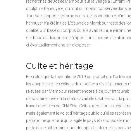
recherches de Josée Mambour sur la Vierge à l’Enfant. Prè
sculpture hennuyère, ou tout du moins conservée dans le Hai
Tournai s’impose comme centre de production et d’influen
hennuyer n’a été initiée. L’oeuvre de Mambour reste dès lor
qualité. Sur base du corpus qu’elle avait réuni, environ un
sur base du discours de l’exposition a permis d’établir une
et éventuellement choisir d’exposer.
Culte et héritage
Bien plus que la thématique 2019 qui portait sur l’orfèvre
les chapelles et les églises du diocèse a révélé plusieurs
relevées par Mambour restent encore à ce jour introuvable
dépositaire privé où la statue avait été cachée pour la pro
travail quotidien du CHASHa. Cette exposition est égalemen
mais également le volet d’héritage public qu’elles représent
patrimoine que celui qui a agité le pays et repoussé le mont
perte de ce patrimoine qui kidnappe et enferme les oeuvre