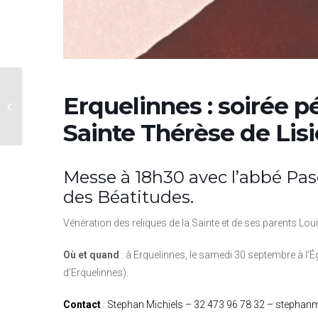
Paramentique : sens,
Erquelinnes : soirée p
histoire et splendeur à
travers les trésors de
Sainte Thérèse de Lis
Mared...
Messe à 18h30 avec l’abbé P
des Béatitudes.
Vénération des reliques de la Sainte et de ses parents Louis
Où et quand
: à Erquelinnes, le samedi 30 septembre à l’É
d’Erquelinnes).
Contact
: Stephan Michiels – 32 473 96 78 32 – stepha