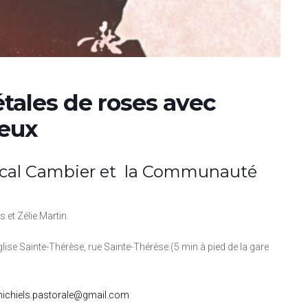
étales de roses avec
ieux
ascal Cambier et la Communauté
 et Zélie Martin.
glise Sainte-Thérèse, rue Sainte-Thérèse (5 min à pied de la gare
nmichiels.pastorale@gmail.com