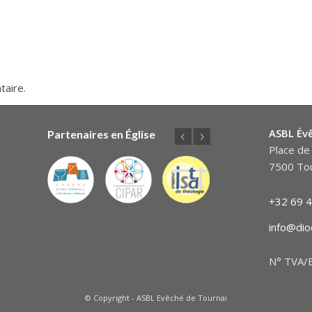
taire.
ASBL Év
Partenaires en Église
Précédent
Suivant
Place de 
7500 Tou
+32 69 4
info@dio
N° TVA/B
© Copyright - ASBL Evêché de Tournai