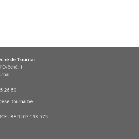
êché de Tournai
l’Évêché, 1
rnai
5 26 50
cese-tournai.be
CE : BE 0407 198 575