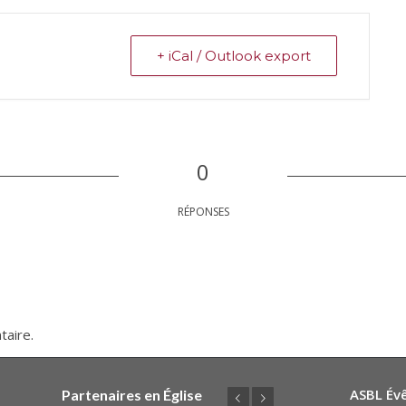
+ iCal / Outlook export
0
RÉPONSES
taire.
ASBL Év
Partenaires en Église
Précédent
Suivant