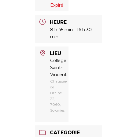
Expiré
HEURE
8 h 45 min - 16 h 30
min
LIEU
Collège
Saint-
Vincent
Chaussée
de
Braine
22,
7060,
Soignies
CATÉGORIE